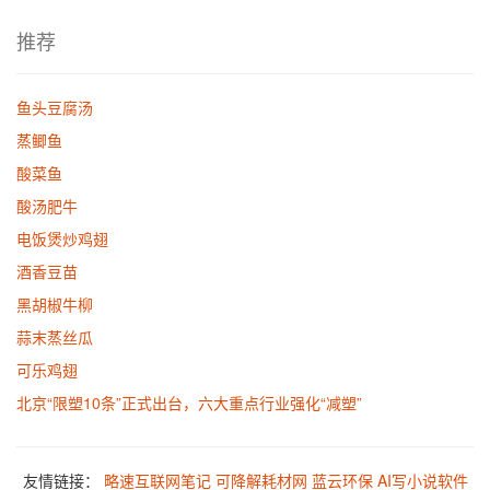
推荐
鱼头豆腐汤
蒸鲫鱼
酸菜鱼
酸汤肥牛
电饭煲炒鸡翅
酒香豆苗
黑胡椒牛柳
蒜末蒸丝瓜
可乐鸡翅
北京“限塑10条”正式出台，六大重点行业强化“减塑”
友情链接：
略速互联网笔记
可降解耗材网
蓝云环保
AI写小说软件