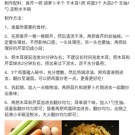
制作配料：香芹一把 胡萝卜半个 干木耳1把 鸡蛋3个 大蒜2个 生抽1
勺 淀粉水半碗
制作方法：
1、准备所需要的食材；
2、先把香芹一根一根掰开，然后清洗干净，再把香芹的丝抽掉。一
定要处理丝，不然影响口感；一头处理完，另一头也要抽；再把处
理好的芹菜切成小段；
3、把木耳提前泡发30分钟左右；不建议长时间泡发木耳；把木耳和
芹菜焯水2分钟左右，捞出来过下凉水，沥干水分备用；
4、3个鸡蛋磕入碗中，充分搅散，然后热锅凉油，把鸡蛋液倒进
去，翻炒至凝固，可以把鸡蛋炒老一点，更香更好吃！
5、另起锅，加入一点植物油，再把蒜片和胡萝卜片倒进去一起翻炒
出香味；
6、再把木耳和芹菜加进去翻炒均匀；简单调个味，加入1勺生抽、
适量盐翻炒均匀即可；接着再把鸡蛋碎加进去，翻炒均匀，出锅之
前淋小半碗淀粉水，大火翻炒均匀即可；