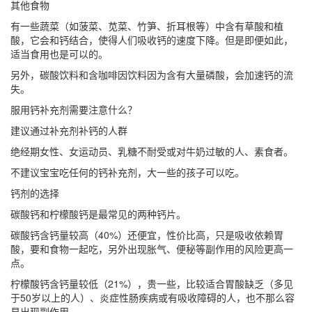
其他食物
有一些蔬菜（如菠菜、苋菜、竹笋、折耳根等）中含有草酸和植
酸，它会和钙结合，使得人们吸收钙的速度下降。但是即便如此，
适当食用也是可以的。
另外，碳酸饮料和含咖啡因饮料因为含有大量磷酸，会加速钙的流
失。
服用钙补充剂需要注意什么？
建议通过补充剂补钙的人群
绝经期女性、女运动员、乳糖不耐受或对牛奶过敏的人、素食者。
不建议宝宝吃任何的钙补充剂，大一些的孩子可以吃。
钙剂的选择
碳酸钙和柠檬酸钙是最常见的两种钙片。
碳酸钙含钙量较高（40%）还便宜，性价比高，只是吸收依赖胃
酸，要和食物一起吃，另外出现胀气、便秘等副作用的风险更高一
点。
柠檬酸钙含钙量较低（21%），贵一些，比较适合胃酸缺乏（多见
于50岁以上的人）、炎症性肠疾病或有吸收障碍的人，也不那么容
易出现副作用。