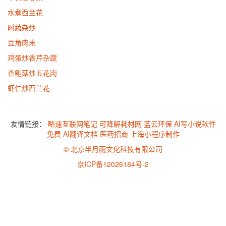
水煮西兰花
时蔬杂炒
豆角肉末
鸡蛋炒香芹杂蔬
杏鲍菇炒五花肉
虾仁炒西兰花
友情链接：
略速互联网笔记
可降解耗材网
蓝云环保
AI写小说软件
免费
AI翻译文档
医药招商
上海小程序制作
© 北京半月雨文化科技有限公司
京ICP备12026184号-2