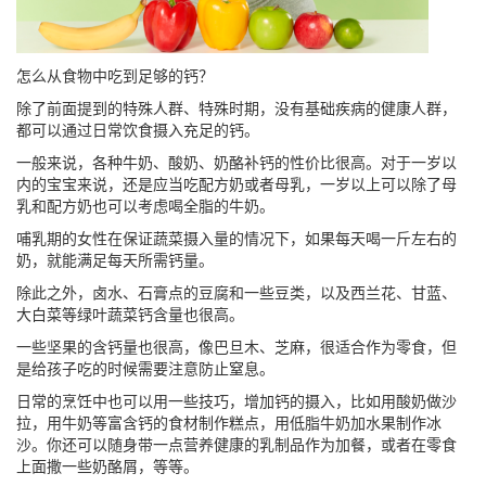
怎么从食物中吃到足够的钙？
除了前面提到的特殊人群、特殊时期，没有基础疾病的健康人群，
都可以通过日常饮食摄入充足的钙。
一般来说，各种牛奶、酸奶、奶酪补钙的性价比很高。对于一岁以
内的宝宝来说，还是应当吃配方奶或者母乳，一岁以上可以除了母
乳和配方奶也可以考虑喝全脂的牛奶。
哺乳期的女性在保证蔬菜摄入量的情况下，如果每天喝一斤左右的
奶，就能满足每天所需钙量。
除此之外，卤水、石膏点的豆腐和一些豆类，以及西兰花、甘蓝、
大白菜等绿叶蔬菜钙含量也很高。
一些坚果的含钙量也很高，像巴旦木、芝麻，很适合作为零食，但
是给孩子吃的时候需要注意防止窒息。
日常的烹饪中也可以用一些技巧，增加钙的摄入，比如用酸奶做沙
拉，用牛奶等富含钙的食材制作糕点，用低脂牛奶加水果制作冰
沙。你还可以随身带一点营养健康的乳制品作为加餐，或者在零食
上面撒一些奶酪屑，等等。