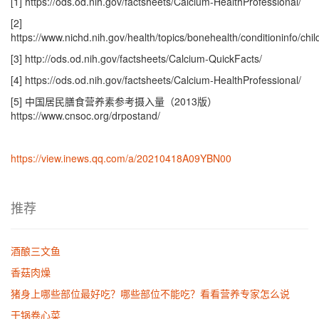
[1] https://ods.od.nih.gov/factsheets/Calcium-HealthProfessional/
[2]
https://www.nichd.nih.gov/health/topics/bonehealth/conditioninfo/chil
[3] http://ods.od.nih.gov/factsheets/Calcium-QuickFacts/
[4] https://ods.od.nih.gov/factsheets/Calcium-HealthProfessional/
[5] 中国居民膳食营养素参考摄入量（2013版）
https://www.cnsoc.org/drpostand/
https://view.inews.qq.com/a/20210418A09YBN00
推荐
酒酿三文鱼
香菇肉燥
猪身上哪些部位最好吃？哪些部位不能吃？看看营养专家怎么说
干锅卷心菜