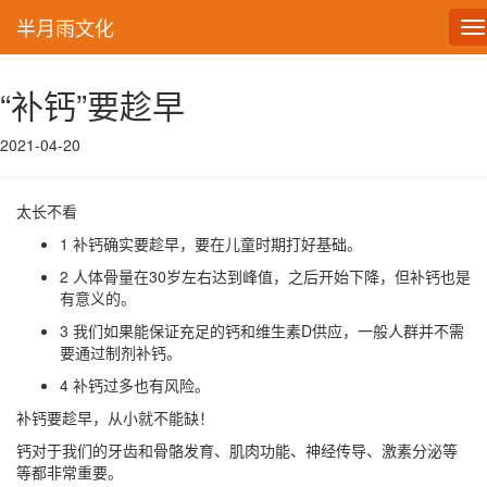
半月雨文化
T
na
“补钙”要趁早
2021-04-20
太长不看
1 补钙确实要趁早，要在儿童时期打好基础。
2 人体骨量在30岁左右达到峰值，之后开始下降，但补钙也是
有意义的。
3 我们如果能保证充足的钙和维生素D供应，一般人群并不需
要通过制剂补钙。
4 补钙过多也有风险。
补钙要趁早，从小就不能缺！
钙对于我们的牙齿和骨骼发育、肌肉功能、神经传导、激素分泌等
等都非常重要。