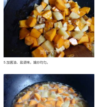
5.加酱油、盐调味，煸炒均匀。