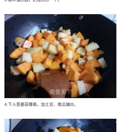
4.下入葱姜蒜爆香，加土豆、南瓜煸炒。