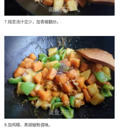
7.炖至汤汁见少，加青椒翻炒。
8.加鸡精、黑胡椒粉调味。