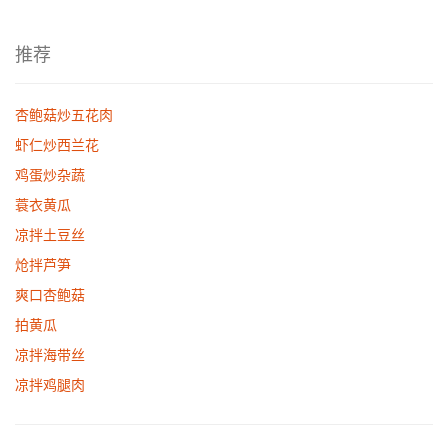
推荐
杏鲍菇炒五花肉
虾仁炒西兰花
鸡蛋炒杂蔬
蓑衣黄瓜
凉拌土豆丝
炝拌芦笋
爽口杏鲍菇
拍黄瓜
凉拌海带丝
凉拌鸡腿肉