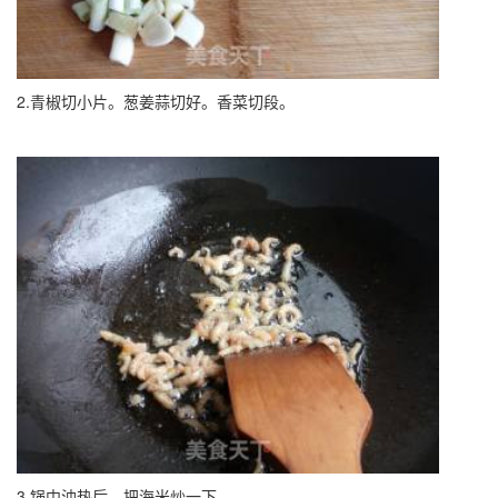
2.青椒切小片。葱姜蒜切好。香菜切段。
3.锅中油热后，把海米炒一下。