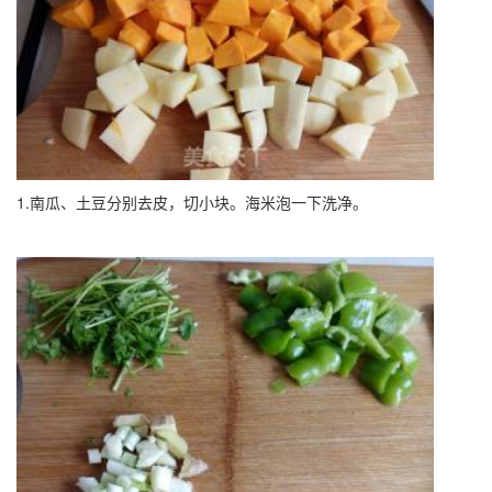
1.南瓜、土豆分别去皮，切小块。海米泡一下洗净。