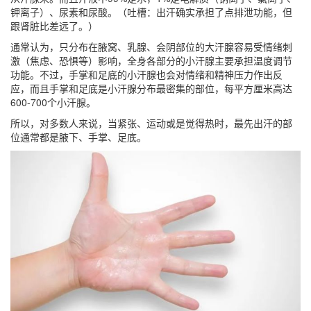
钾离子）、尿素和尿酸。（
吐槽
：出汗确实承担了点排泄功能，但
跟肾脏比差远了。）
通常认为，只分布在腋窝、乳腺、会阴部位的
大汗腺
容易受情绪刺
激（焦虑、恐惧等）影响，全身各部分的
小汗腺
主要承担温度调节
功能。不过，手掌和足底的小汗腺也会对情绪和精神压力作出反
应，而且
手掌和足底
是小汗腺分布最密集的部位，
每平方厘米高达
600-700个小汗腺
。
所以，对多数人来说，当紧张、运动或是觉得热时，最先出汗的部
位通常都是腋下、手掌、足底。