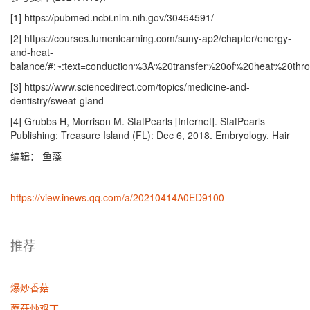
[1] https://pubmed.ncbi.nlm.nih.gov/30454591/
[2] https://courses.lumenlearning.com/suny-ap2/chapter/energy-
and-heat-
balance/#:~:text=conduction%3A%20transfer%20of%20heat%20th
[3] https://www.sciencedirect.com/topics/medicine-and-
dentistry/sweat-gland
[4] Grubbs H, Morrison M. StatPearls [Internet]. StatPearls
Publishing; Treasure Island (FL): Dec 6, 2018. Embryology, Hair
编辑： 鱼藻
https://view.inews.qq.com/a/20210414A0ED9100
推荐
爆炒香菇
蘑菇炒鸡丁