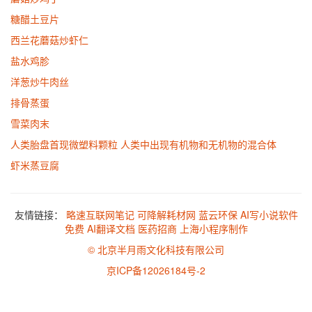
糖醋土豆片
西兰花蘑菇炒虾仁
盐水鸡胗
洋葱炒牛肉丝
排骨蒸蛋
雪菜肉末
人类胎盘首现微塑料颗粒 人类中出现有机物和无机物的混合体
虾米蒸豆腐
友情链接：
略速互联网笔记
可降解耗材网
蓝云环保
AI写小说软件
免费
AI翻译文档
医药招商
上海小程序制作
© 北京半月雨文化科技有限公司
京ICP备12026184号-2