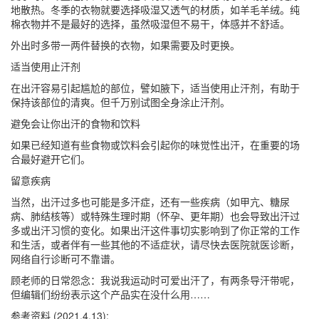
地散热。冬季的衣物就要选择吸湿又透气的材质，如羊毛羊绒。纯
棉衣物并不是最好的选择，虽然吸湿但不易干，体感并不舒适。
外出时多带一两件替换的衣物，如果需要及时更换。
适当使用止汗剂
在出汗容易引起尴尬的部位，譬如腋下，适当使用止汗剂，有助于
保持该部位的清爽。但千万别试图全身涂止汗剂。
避免会让你出汗的食物和饮料
如果已经知道有些食物或饮料会引起你的味觉性出汗，在重要的场
合最好避开它们。
留意疾病
当然，出汗过多也可能是多汗症，还有一些疾病（如甲亢、糖尿
病、肺结核等）或特殊生理时期（怀孕、更年期）也会导致出汗过
多或出汗习惯的变化。如果出汗这件事切实影响到了你正常的工作
和生活，或者伴有一些其他的不适症状，请尽快去医院就医诊断，
网络自行诊断可不靠谱。
顾老师的日常怨念：我说我运动时可爱出汗了，有两条导汗带呢，
但编辑们纷纷表示这个产品实在没什么用……
参考资料 (2021.4.13):