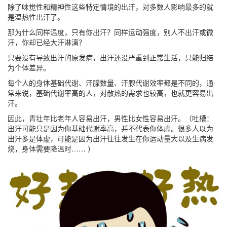
除了味觉性和精神性这些特定情境的出汗，对多数人影响最多的就
是
温热性出汗
了。
那为什么同样温度，只有你出汗？同样运动强度，别人不出汗或微
汗，你却已经大汗淋漓？
只要没有导致出汗的原发病，出汗还没严重到正常生活，
只能
归结
为个体差异
。
每个人的身体
基础代谢
、
汗腺数量
、
汗腺代谢效率
都是不同的，通
常来说，基础代谢率高的人，对散热的需求也较高，也就更容易出
汗。
因此，青壮年比老年人容易出汗，男性比女性容易出汗。（
吐槽
：
出汗可能只是因为你基础代谢率高，并不代表你体虚。
很多人以为
出汗多是体虚，可能是因为出汗往往发生在你运动量大以及生病发
烧，身体需要降温时
…… ）