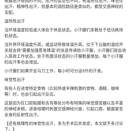
根据出汗原因的不同，出汗的类型也不同，有温热性出汗、味觉性
出汗、精神性出汗，但基本的调控路径是类似的，都受
交感神经
的
支配。
温热性出汗
当环境温度较低或人体处于休息状态，小汗腺们多数处于低功耗待
机状态。
当外界环境温度升高，或运动导致体温升高，位于下丘脑的温控开
关就会将“需要加强蒸发降温”的信息传递给小汗腺，小汗腺们就会进
入高效工作状态，处于热激活状态的小汗腺数量增加、每个小汗腺
的出汗率也会增加。
小汗腺们如果开足马力工作，
每小时可分泌3升的汗液
。
味觉性出汗
有些人在进食特定食物（比较热或辛辣刺激的食物、酒精、咖啡
等）时，也会引起出汗反应。
这是因为在口腔粘膜和舌背等处分布有特殊的味觉感受器以及丰富
的神经末梢，进食咀嚼时刺激交感神经兴奋，引起口周、额面甚至
全身的反射性出汗。
【还有病理性的味觉性出汗，多为手术后并发症，本文就不多讨论
了。】