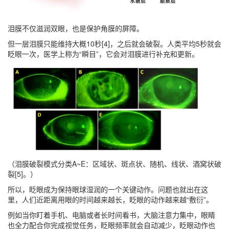
泪膜不仅滋润双眼，也是保护角膜的屏障。
但一层泪膜只能维持大概10秒[4]，之后就会破裂。人类平均5秒就会
眨眼一次，医学上称为“瞬目”，它会对泪膜进行补充和更新。
（泪膜破裂模式分类A~E：区域状、斑点状、随机、线状、酒窝状破
裂[5]。）
所以，眨眼成为保持眼球湿润的一个关键动作。问题也就出在这
里，人们近距离用眼的时间越来越长，眨眼的动作越来越“敷衍”。
例如当你盯着手机、电脑或者长时间看书，大脑注意力集中，眼睛
也全力配合你完成视觉任务，眨眼频率就会自动减少，眨眼动作也