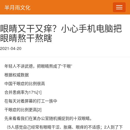
半月雨文化
Toggl
navig
眼睛又干又痒？小心手机电脑把
眼睛熬干熬瞎
2021-04-20
年轻人不讲武德，把眼睛熬成了“干眼”
根据权威数据
中国干眼症的比例很高
合并患病率为17%[1]
在每天对着屏幕的打工一族中
干眼症的比例更高[2]
先来看看我们在某办公室随机捕捉到的十双眼睛。
（5人感觉自己经常有眼睛干涩、胀痛、眼痒的不适感；2人到了下