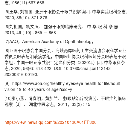
志,1986(11):667-668.
[5]王华, 刘祖国. 亚洲干眼协会干眼共识解读[J]. 中华实验眼科杂志,
2020, 38(10): 871-876.
[6]刘祖国，杨文照． 加强干眼的临床研究． 中 华 眼 科 杂 志
2013; 49 ( 10) : 865 － 868
[7]AAO，American Academy of Ophthalmology
[8]亚洲干眼协会中国分会，海峡两岸医药卫生交流协会眼科学专业
委员会眼表与泪液病学组，中国医师协会眼科医师分会眼表与干眼
学组 . 中国干眼专家共识：定义和分类（2020年）[J]. 中华眼科杂
志, 2020, 56(6): 418-422. DOI: 10.3760/cma.j.cn112142-
20200316-00190.
[9］https://www.aoa.org/healthy-eyes/eye-health-for-life/adult-
vision-19-to-40-years-of-age?sso=y
[10]秦小燕，冯春明，黄加兰． 敷眼贴治疗视疲劳、干眼症的临床
观察［J］． 湖北中医杂志，2011，33(3) : 45
https://view.inews.qq.com/a/20210420A01FF300