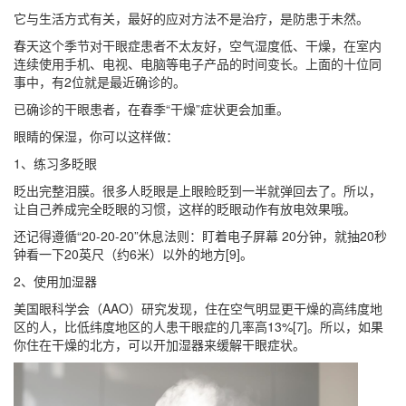
它与生活方式有关，最好的应对方法不是治疗，是防患于未然。
春天这个季节对干眼症患者不太友好，空气湿度低、干燥，在室内
连续使用手机、电视、电脑等电子产品的时间变长。上面的十位同
事中，有2位就是最近确诊的。
已确诊的干眼患者，在春季“干燥”症状更会加重。
眼睛的保湿，你可以这样做：
1、练习多眨眼
眨出完整泪膜。很多人眨眼是上眼睑眨到一半就弹回去了。所以，
让自己养成完全眨眼的习惯，这样的眨眼动作有放电效果哦。
还记得遵循“20-20-20”休息法则：盯着电子屏幕 20分钟，就抽20秒
钟看一下20英尺（约6米）以外的地方[9]。
2、使用加湿器
美国眼科学会（AAO）研究发现，住在空气明显更干燥的高纬度地
区的人，比低纬度地区的人患干眼症的几率高13%[7]。所以，如果
你住在干燥的北方，可以开加湿器来缓解干眼症状。