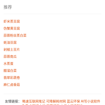
推荐
虾米蒸豆腐
伪蟹黄豆腐
蒜蓉粉丝蒸白菜
蚝油豆腐
剁椒土豆片
蒜蓉南瓜
水蒸蛋
醋溜白菜
翡翠彩蔬卷
麻仁卤香菇
友情链接：
略速互联网笔记
可降解耗材网
蓝云环保
AI写小说软件