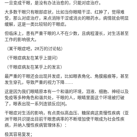
一旦变成干眼，是没有办法治愈的，只能对症治疗。
大多数干眼只有眼部症状，比如当你眼睛干涩、红肿了，觉得难
受，那么对症治疗，来点消除干涩或消炎的眼药水，病情就会明显
缓解，这是一类比较轻的干眼症。
但临床上，患有严重干眼的人不在少数，且病程漫长，对生活甚至
工作的影响很大。
（某干眼症吧，28万的讨论帖）
（干眼症病友在某乎上提问）
（干眼症病友在某乎上的发言）
最严重的干眼还会出现并发症，比如眼表角化、角膜瘢痕等，甚至
发生穿孔，导致严重的视力下降……
这是因为我们眼睛原本有一个和谐的环境，泪液、细胞、神经以及
免疫等多种角色和谐共处，干眼的人，眼睛里面这个环境被打破
了，眼表出现一系列连锁反应[8]。
干眼症对生活的影响，有点类似高血压、糖尿病这类慢性疾病（亚
洲干眼共识提出目前干眼患病率的不断增加使干眼成为社会性疾
病，并纳入慢性疾病管理体系）：
极其容易复发；