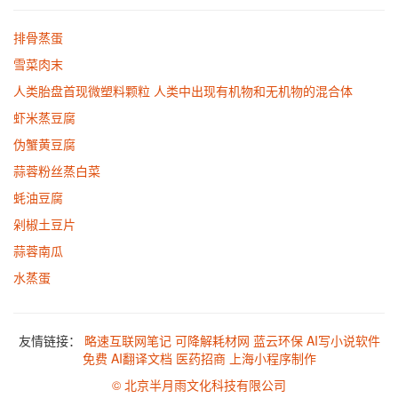
排骨蒸蛋
雪菜肉末
人类胎盘首现微塑料颗粒 人类中出现有机物和无机物的混合体
虾米蒸豆腐
伪蟹黄豆腐
蒜蓉粉丝蒸白菜
蚝油豆腐
剁椒土豆片
蒜蓉南瓜
水蒸蛋
友情链接：
略速互联网笔记
可降解耗材网
蓝云环保
AI写小说软件
免费
AI翻译文档
医药招商
上海小程序制作
© 北京半月雨文化科技有限公司