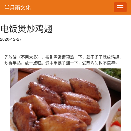
半月雨文化
Toggl
navig
电饭煲炒鸡翅
2020-12-27
先放油（不用太多），按到煮饭键预热一下，差不多了就放鸡翅，
炒得半熟，放一点糖。途中用筷子翻一下，受热均匀也不焦嘛~