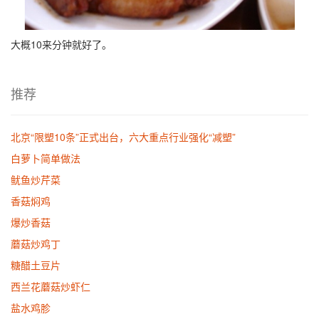
大概10来分钟就好了。
推荐
北京“限塑10条”正式出台，六大重点行业强化“减塑”
白萝卜简单做法
鱿鱼炒芹菜
香菇焖鸡
爆炒香菇
蘑菇炒鸡丁
糖醋土豆片
西兰花蘑菇炒虾仁
盐水鸡胗