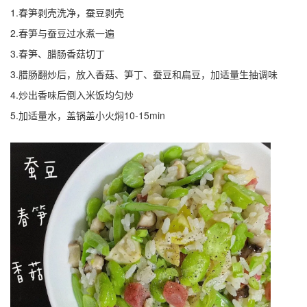
1.春笋剥壳洗净，蚕豆剥壳
2.春笋与蚕豆过水煮一遍
3.春笋、腊肠香菇切丁
3.腊肠翻炒后，放入香菇、笋丁、蚕豆和扁豆，加适量生抽调味
4.炒出香味后倒入米饭均匀炒
5.加适量水，盖锅盖小火焖10-15min