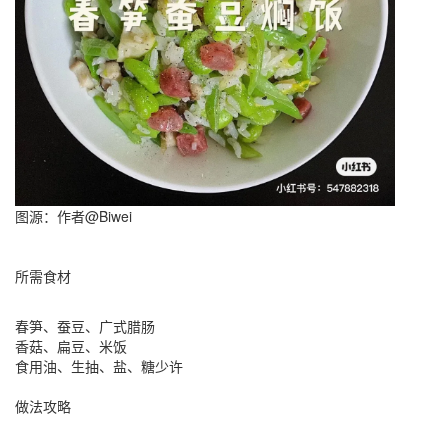
图源：作者@Biwei
所需食材
春笋、蚕豆、广式腊肠
香菇、扁豆、米饭
食用油、生抽、盐、糖少许
做法攻略