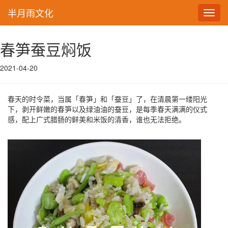
半月雨文化
Toggl
navig
春笋蚕豆焖饭
2021-04-20
春天的时令菜，当属「春笋」和「蚕豆」了，在清晨第一缕阳光
下，剥开鲜嫩的春笋以及绿油油的蚕豆，是每季春天满满的仪式
感，配上广式腊肠的鲜美和米饭的清香，谁也无法拒绝。