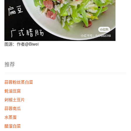
图源：作者@Biwei
推荐
蒜蓉粉丝蒸白菜
蚝油豆腐
剁椒土豆片
蒜蓉南瓜
水蒸蛋
醋溜白菜