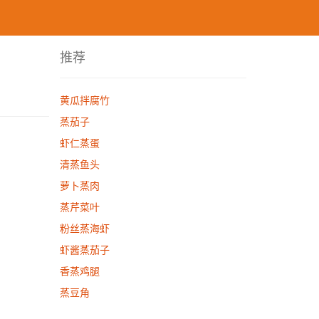
推荐
黄瓜拌腐竹
蒸茄子
虾仁蒸蛋
清蒸鱼头
萝卜蒸肉
蒸芹菜叶
粉丝蒸海虾
虾酱蒸茄子
香蒸鸡腿
蒸豆角