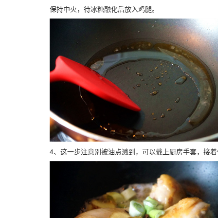
保持中火，待冰糖融化后放入鸡腿。
4、这一步注意别被油点溅到，可以戴上厨房手套，接