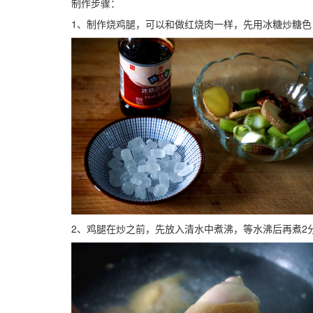
制作步骤：
1、制作烧鸡腿，可以和做红烧肉一样，先用冰糖炒糖
2、鸡腿在炒之前，先放入清水中煮沸，等水沸后再煮2