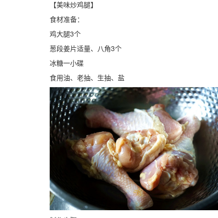
【美味炒鸡腿】
食材准备：
鸡大腿3个
葱段姜片适量、八角3个
冰糖一小碟
食用油、老抽、生抽、盐