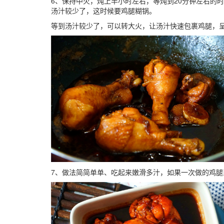
6、保持中火，炖上半小时左右，等炖到20分钟左右的
汤汁较少了，这时候要鸡腿糊锅。
等到汤汁较少了，可以转大火，让汤汁快速包裹鸡腿，
7、做法简简单单、吃起来嫩滑多汁，如果一次做的鸡