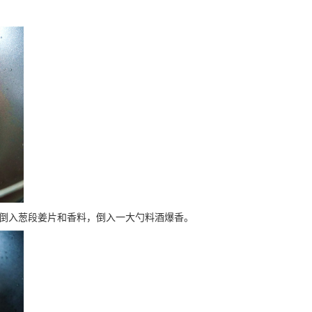
着倒入葱段姜片和香料，倒入一大勺料酒爆香。