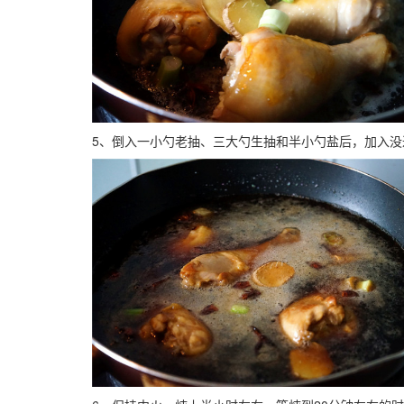
5、倒入一小勺老抽、三大勺生抽和半小勺盐后，加入没