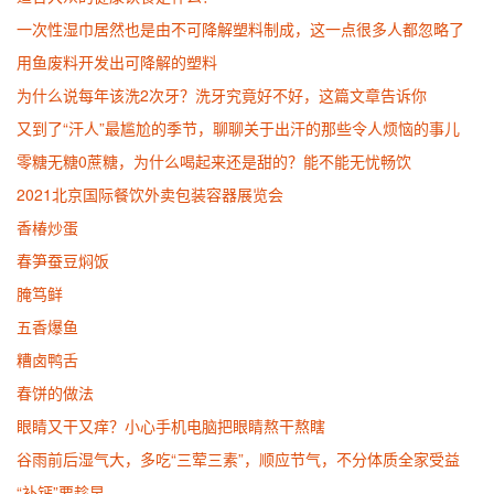
一次性湿巾居然也是由不可降解塑料制成，这一点很多人都忽略了
用鱼废料开发出可降解的塑料
为什么说每年该洗2次牙？洗牙究竟好不好，这篇文章告诉你
又到了“汗人”最尴尬的季节，聊聊关于出汗的那些令人烦恼的事儿
零糖无糖0蔗糖，为什么喝起来还是甜的？能不能无忧畅饮
2021北京国际餐饮外卖包装容器展览会
香椿炒蛋
春笋蚕豆焖饭
腌笃鲜
五香爆鱼
糟卤鸭舌
春饼的做法
眼睛又干又痒？小心手机电脑把眼睛熬干熬瞎
谷雨前后湿气大，多吃“三荤三素”，顺应节气，不分体质全家受益
“补钙”要趁早