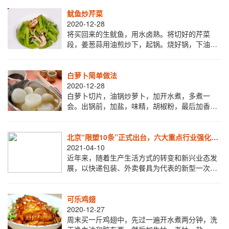
文火焖20分钟，就是一锅香喷喷了（貌似超时了
鱿鱼炒芹菜
2020-12-28
将买回来的生鱿鱼，用水卤熟。将切好的芹菜
段，姜葱蒜用油煎炒下，起锅。烧好锅，下油，
将滴干水的鱿鱼倒进去，翻炒后，到芹菜放进去
炒一起炒，调好味就可以起锅了。so easy！
白萝卜简单做法
2020-12-28
白萝卜切片，油锅炒萝卜，加开水煮，多煮一
会。出锅前，加盐，味精，胡椒粉，最后加香
菜，加点醋。秋冬吃，对身体好，还便宜方便。
北京“限塑10条”正式出台，六大重点行业强化
“减塑”
2021-04-10
近年来，随着生产生活方式的转变和新兴业态发
展，以快递包装、外卖餐具为代表的新型一次性
塑料制品消费量持续快速上升，塑料污染问题也
逐步上升为全球关注的热点问题。为进一步加强
北
可乐鸡翅
2020-12-27
周末买一斤鸡翅中，先过一遍开水煮两分钟，洗