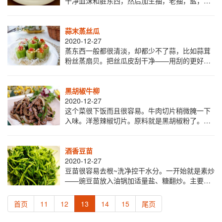
干净血沫和脏东西，然后加生抽，老抽，盐，味
精，或加可乐一罐，或加啤酒一罐，煮15分钟，
用饭盒装起。用盐水泡西兰花或菜花半小时，再
蒜末蒸丝瓜
2020-12-27
蒸东西一般都很清淡，却都少不了蒜，比如蒜茸
粉丝蒸扇贝。把丝瓜皮刮干净——用刮的更好，
如果你懒就削皮。切成一个个轱辘样子平放盘
里。上面铺满蒜末，姜末，辣椒末，只是蒜也
ok。
黑胡椒牛柳
2020-12-27
这个菜很下饭而且很容易。牛肉切片稍微腌一下
入味。洋葱辣椒切片。原料就是黑胡椒粉了。先
把牛柳炒到变色加点酱油盐，放洋葱辣椒片和黑
胡椒粉翻炒2分钟左右出锅。不怕辣的多放些，美
酒香豆苗
2020-12-27
豆苗很容易去根~洗净控干水分。一开始就是素炒
——豌豆苗放入油锅加适量盐、糖翻炒。主要就
是出锅前烹入一勺半勺白酒，白酒要在出锅前
喷，一般选择味道比较浓郁的酒。添加【微信号:
首页
11
12
13
14
15
尾页