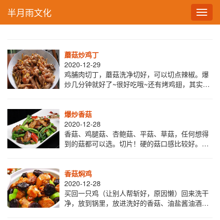
半月雨文化
Toggl
navig
蘑菇炒鸡丁
2020-12-29
鸡脯肉切丁，蘑菇洗净切好，可以切点辣椒。爆
炒几分钟就好了~很好吃哦~还有烤鸡翅，其实很
快，如果有烤箱的话~开水里煮三分钟去血沫，捞
出来刷酱，扔烤箱十五分钟，这个十五分钟足
爆炒香菇
2020-12-28
香菇、鸡腿菇、杏鲍菇、平菇、草菇，任何想得
到的菇都可以选。切片！硬的菇口感比较好。配
料需要盐、酱油、蒜、芹菜粒、辣椒丝、还有黑
胡椒。首先下点油，倒菇，翻炒后会出水，把菇
捞
香菇焖鸡
2020-12-28
买回一只鸡（让别人帮斩好，原因懒）回来洗干
净，放到锅里，放进洗好的香菇、油盐酱油酒、
姜、八角，腌十分钟，放进两碗水，大火烧开后