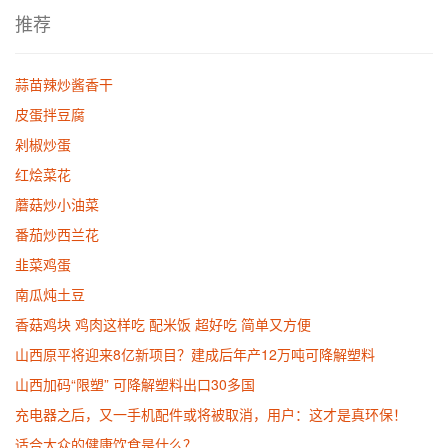
推荐
蒜苗辣炒酱香干
皮蛋拌豆腐
剁椒炒蛋
红烩菜花
蘑菇炒小油菜
番茄炒西兰花
韭菜鸡蛋
南瓜炖土豆
香菇鸡块 鸡肉这样吃 配米饭 超好吃 简单又方便
山西原平将迎来8亿新项目？建成后年产12万吨可降解塑料
山西加码“限塑” 可降解塑料出口30多国
充电器之后，又一手机配件或将被取消，用户：这才是真环保！
适合大众的健康饮食是什么？